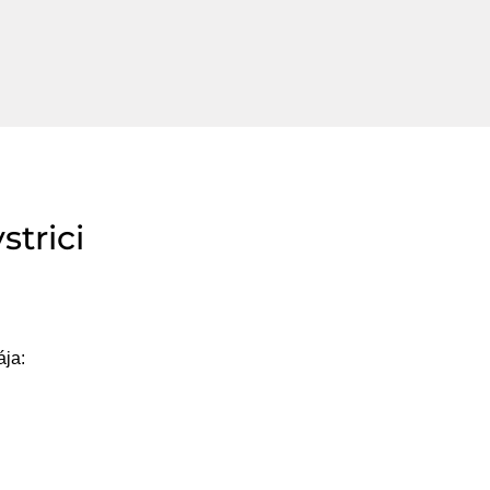
strici
ája: