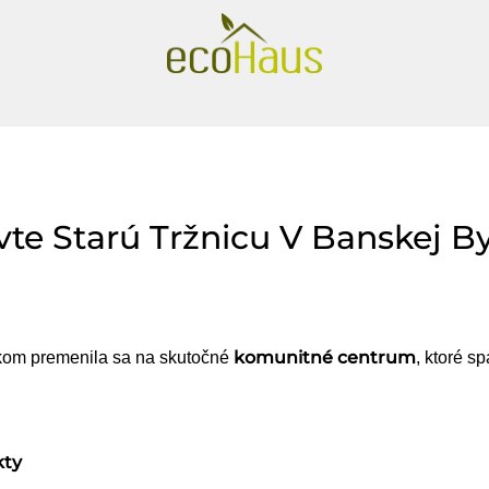
te Starú Tržnicu V Banskej By
komunitné centrum
ánkom premenila sa na skutočné
, ktoré sp
kty