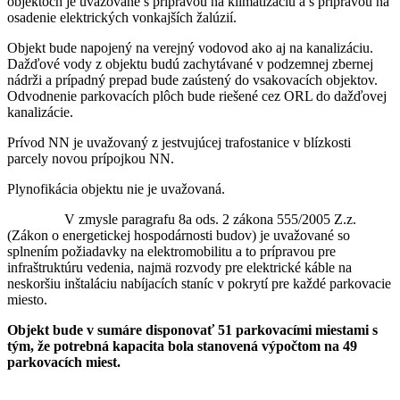
objektoch je uvažované s prípravou na klimatizáciu a s prípravou na
osadenie elektrických vonkajších žalúzií.
Objekt bude napojený na verejný vodovod ako aj na kanalizáciu.
Dažďové vody z objektu budú zachytávané v podzemnej zbernej
nádrži a prípadný prepad bude zaústený do vsakovacích objektov.
Odvodnenie parkovacích plôch bude riešené cez ORL do dažďovej
kanalizácie.
Prívod NN je uvažovaný z jestvujúcej trafostanice v blízkosti
parcely novou prípojkou NN.
Plynofikácia objektu nie je uvažovaná.
V zmysle paragrafu 8a ods. 2 zákona 555/2005 Z.z.
(Zákon o energetickej hospodárnosti budov) je uvažované so
splnením požiadavky na elektromobilitu a to prípravou pre
infraštruktúru vedenia, najmä rozvody pre elektrické káble na
neskoršiu inštaláciu nabíjacích staníc v pokrytí pre každé parkovacie
miesto.
Objekt bude v sumáre disponovať 51 parkovacími miestami s
tým, že potrebná kapacita bola stanovená výpočtom na 49
parkovacích miest.