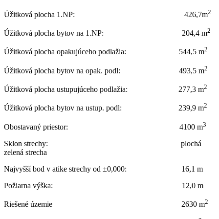
2
Úžitková plocha 1.NP: 426,7m
2
Úžitková plocha bytov na 1.NP: 204,4 m
2
Úžitková plocha opakujúceho podlažia: 544,5 m
2
Úžitková plocha bytov na opak. podl: 493,5 m
2
Úžitková plocha ustupujúceho podlažia: 277,3 m
2
Úžitková plocha bytov na ustup. podl: 239,9 m
3
Obostavaný priestor: 4100 m
Sklon strechy: plochá
zelená strecha
Najvyšší bod v atike strechy od ±0,000: 16,1 m
Požiarna výška: 12,0 m
2
Riešené územie 2630 m