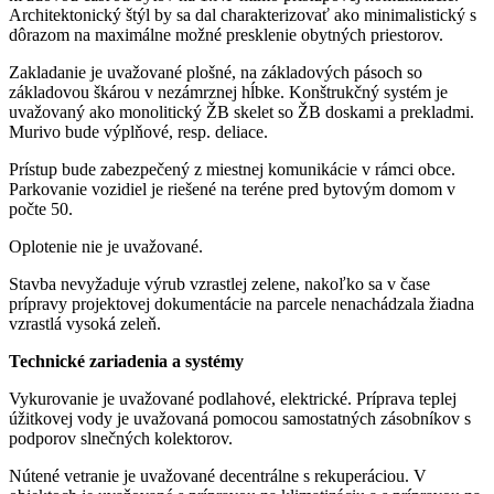
Architektonický štýl by sa dal charakterizovať ako minimalistický s
dôrazom na maximálne možné presklenie obytných priestorov.
Zakladanie je uvažované plošné, na základových pásoch so
základovou škárou v nezámrznej hĺbke. Konštrukčný systém je
uvažovaný ako monolitický ŽB skelet so ŽB doskami a prekladmi.
Murivo bude výplňové, resp. deliace.
Prístup bude zabezpečený z miestnej komunikácie v rámci obce.
Parkovanie vozidiel je riešené na teréne pred bytovým domom v
počte 50.
Oplotenie nie je uvažované.
Stavba nevyžaduje výrub vzrastlej zelene, nakoľko sa v čase
prípravy projektovej dokumentácie na parcele nenachádzala žiadna
vzrastlá vysoká zeleň.
Technické zariadenia a systémy
Vykurovanie je uvažované podlahové, elektrické. Príprava teplej
úžitkovej vody je uvažovaná pomocou samostatných zásobníkov s
podporov slnečných kolektorov.
Nútené vetranie je uvažované decentrálne s rekuperáciou. V