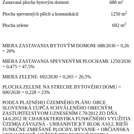
2
Zastavaná plocha bytovým domom 688 m
2
Plocha spevnených plôch a komunikácií 1250 m
2
Plocha zelene 692 m
MIERA ZASTAVANIA BYTOVÝM DOMOM: 688/2630 = 0,26
= 26%
MIERA ZASTAVANIA SPEVNENÝMI PLOCHAMI: 1250/2630
= 0,475 = 47,5%
MIERA ZELENE: 692/2630 = 0,265 = 26,5%
PLOCHA ZELENE NA STRECHE BYTOVÉHO DOMU =
600/2630 = 0,228 = 23%
PODĽA PLATNÉHO ÚZEMNÉHO PLÁNU OBCE
SLOVENSKÁ ĽUPČA SCHVÁLENÉHO OBECNÝM
ZASTUPITEĽSTVOM UZNESENÍM č.70/2012 ZO DŇA
14.6.2012 JE CHARAKTERISTIKA FUNKČNÉHO VYUŽITIA
ÚZEMIA ZÁVAZNÁ - URBANISTICKÝ BLOK A10.2, RIEŠI
FUNKČNE ZMIEŠANÉ PLOCHY, BÝVANIE + OBČIANSKA