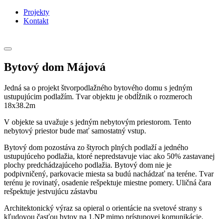
Projekty
Kontakt
Bytový dom Májová
Jedná sa o projekt štvorpodlažného bytového domu s jedným
ustupujúcim podlažím. Tvar objektu je obdĺžnik o rozmeroch
18x38.2m
V objekte sa uvažuje s jedným nebytovým priestorom. Tento
nebytový priestor bude mať samostatný vstup.
Bytový dom pozostáva zo štyroch plných podlaží a jedného
ustupujúceho podlažia, ktoré nepredstavuje viac ako 50% zastavanej
plochy predchádzajúceho podlažia. Bytový dom nie je
podpivničený, parkovacie miesta sa budú nachádzať na teréne. Tvar
terénu je rovinatý, osadenie rešpektuje miestne pomery. Uličná čara
rešpektuje jestvujúcu zástavbu
Architektonický výraz sa opieral o orientácie na svetové strany s
kľudovou časťou bytov na 1.NP mimo prístupovej komunikácie.